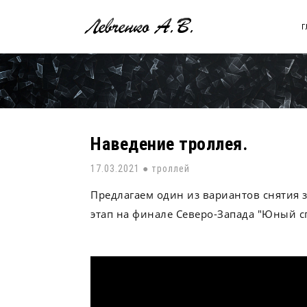
Перейти
к
Г
основному
содержанию
Наведение троллея.
17.03.2021 ●
троллей
Предлагаем один из вариантов снятия 
этап на финале Северо-Запада "Юный сп