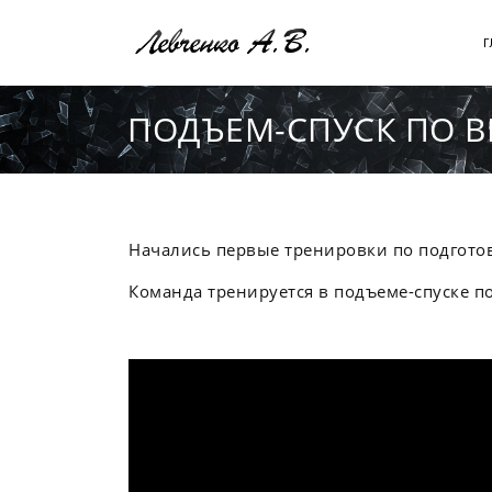
Перейти
к
Г
основному
содержанию
ПОДЪЕМ-СПУСК ПО В
Начались первые тренировки по подготов
Команда тренируется в подъеме-спуске п