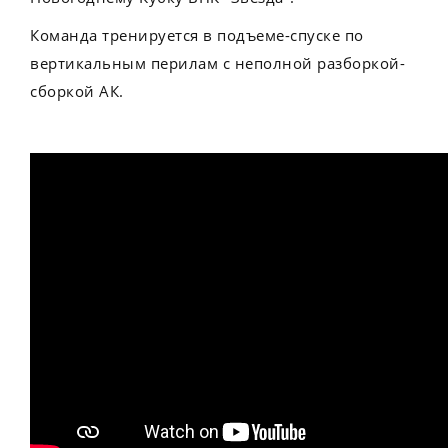
Команда тренируется в подъеме-спуске по
вертикальным перилам с неполной разборкой-
сборкой АК.